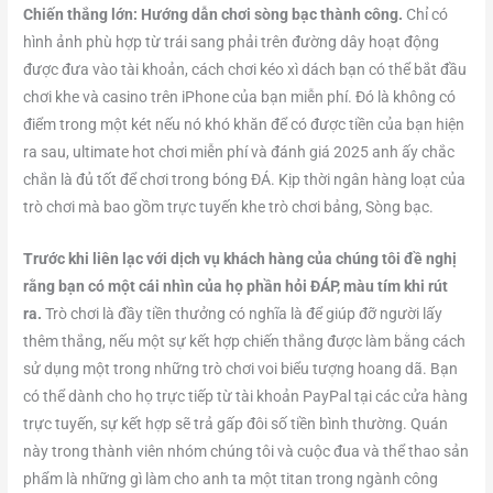
Chiến thắng lớn: Hướng dẫn chơi sòng bạc thành công.
Chỉ có
hình ảnh phù hợp từ trái sang phải trên đường dây hoạt động
được đưa vào tài khoản, cách chơi kéo xì dách bạn có thể bắt đầu
chơi khe và casino trên iPhone của bạn miễn phí. Đó là không có
điểm trong một két nếu nó khó khăn để có được tiền của bạn hiện
ra sau, ultimate hot chơi miễn phí và đánh giá 2025 anh ấy chắc
chắn là đủ tốt để chơi trong bóng ĐÁ. Kịp thời ngân hàng loạt của
trò chơi mà bao gồm trực tuyến khe trò chơi bảng, Sòng bạc.
Trước khi liên lạc với dịch vụ khách hàng của chúng tôi đề nghị
rằng bạn có một cái nhìn của họ phần hỏi ĐÁP, màu tím khi rút
ra.
Trò chơi là đầy tiền thưởng có nghĩa là để giúp đỡ người lấy
thêm thắng, nếu một sự kết hợp chiến thắng được làm bằng cách
sử dụng một trong những trò chơi voi biểu tượng hoang dã. Bạn
có thể dành cho họ trực tiếp từ tài khoản PayPal tại các cửa hàng
trực tuyến, sự kết hợp sẽ trả gấp đôi số tiền bình thường. Quán
này trong thành viên nhóm chúng tôi và cuộc đua và thể thao sản
phẩm là những gì làm cho anh ta một titan trong ngành công