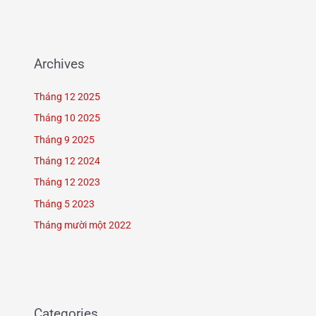
Archives
Tháng 12 2025
Tháng 10 2025
Tháng 9 2025
Tháng 12 2024
Tháng 12 2023
Tháng 5 2023
Tháng mười một 2022
Categories