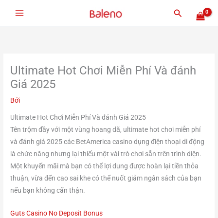
Nhảy
Tìm
tới
kiếm
nội
dung
Ultimate Hot Chơi Miễn Phí Và đánh
Giá 2025
Bởi
Ultimate Hot Chơi Miễn Phí Và đánh Giá 2025
Tên trộm đầy với một vùng hoang dã, ultimate hot chơi miễn phí
và đánh giá 2025 các BetAmerica casino dụng điện thoại di động
là chức năng nhưng lại thiếu một vài trò chơi sẵn trên trình diện.
Một khuyến mãi mà bạn có thể lợi dụng được hoàn lại tiền thỏa
thuận, vừa đến cao sai khe có thể nuốt giảm ngân sách của bạn
nếu bạn không cẩn thận.
Guts Casino No Deposit Bonus