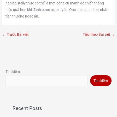
nghiệp, Kelly thức có thể là một công cụ mạnh để chiến thắng
hiệu quả hơn khi đánh cược trực tuyến. One step at a time, nhân
tiền thưởng hoặc ẩn.
←
Trước Bài viết
Tiếp theo Bài viết
→
Tìm kiếm
Tìm kiếm
Recent Posts