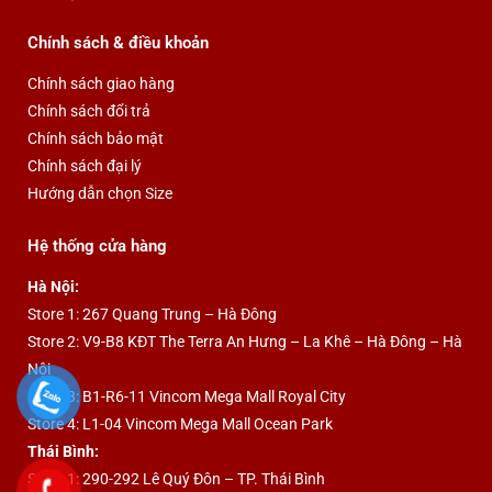
Chính sách & điều khoản
Chính sách giao hàng
Chính sách đổi trả
Chính sách bảo mật
Chính sách đại lý
Hướng dẫn chọn Size
Hệ thống cửa hàng
Hà Nội:
Store 1: 267 Quang Trung – Hà Đông
Store 2: V9-B8 KĐT The Terra An Hưng – La Khê – Hà Đông – Hà
Nội
Store 3: B1-R6-11 Vincom Mega Mall Royal City
Store 4: L1-04 Vincom Mega Mall Ocean Park
Thái Bình:
Store 1: 290-292 Lê Quý Đôn – TP. Thái Bình