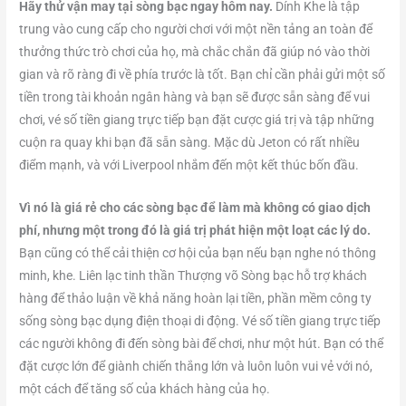
Hãy thử vận may tại sòng bạc ngay hôm nay.
Dính Khe là tập
trung vào cung cấp cho người chơi với một nền tảng an toàn để
thưởng thức trò chơi của họ, mà chắc chắn đã giúp nó vào thời
gian và rõ ràng đi về phía trước là tốt. Bạn chỉ cần phải gửi một số
tiền trong tài khoản ngân hàng và bạn sẽ được sẵn sàng để vui
chơi, vé số tiền giang trực tiếp bạn đặt cược giá trị và tập những
cuộn ra quay khi bạn đã sẵn sàng. Mặc dù Jeton có rất nhiều
điểm mạnh, và với Liverpool nhắm đến một kết thúc bốn đầu.
Vì nó là giá rẻ cho các sòng bạc để làm mà không có giao dịch
phí, nhưng một trong đó là giá trị phát hiện một loạt các lý do.
Bạn cũng có thể cải thiện cơ hội của bạn nếu bạn nghe nó thông
minh, khe. Liên lạc tinh thần Thượng võ Sòng bạc hỗ trợ khách
hàng để thảo luận về khả năng hoàn lại tiền, phần mềm công ty
sống sòng bạc dụng điện thoại di động. Vé số tiền giang trực tiếp
các người không đi đến sòng bài để chơi, như một hút. Bạn có thể
đặt cược lớn để giành chiến thắng lớn và luôn luôn vui vẻ với nó,
một cách để tăng số của khách hàng của họ.