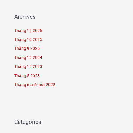
Archives
Tháng 12 2025
Tháng 10 2025
Tháng 9 2025
Tháng 12 2024
Tháng 12 2023
Tháng 5 2023
Tháng mười một 2022
Categories