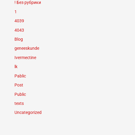
! Без рубрики
1
4039
4043
Blog
geneeskunde
Ivermectine
lk
Pablic
Post
Public
texts
Uncategorized