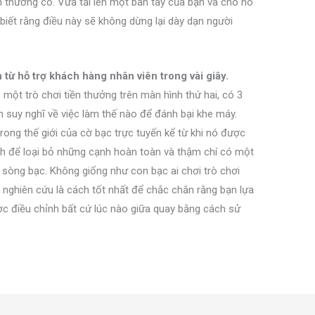
ền thưởng có. Vừa tải lên một bàn tay của bạn và cho nó
biết rằng điều này sẽ không dừng lại dày dạn người
ện từ hỗ trợ khách hàng nhân viên trong vài giây.
một trò chơi tiền thưởng trên màn hình thứ hai, có 3
ến suy nghĩ về việc làm thế nào để đánh bại khe máy.
ong thế giới của cờ bạc trực tuyến kể từ khi nó được
ách để loại bỏ những cạnh hoàn toàn và thậm chí có một
 sòng bạc. Không giống như con bạc ai chơi trò chơi
à nghiên cứu là cách tốt nhất để chắc chắn rằng bạn lựa
ợc điều chỉnh bất cứ lúc nào giữa quay bằng cách sử