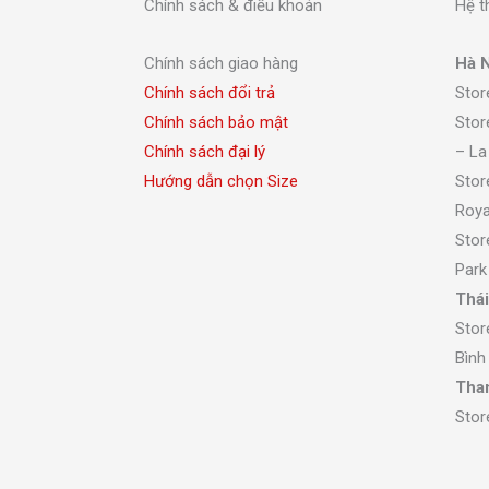
Chính sách & điều khoản
Hệ t
Chính sách giao hàng
Hà N
Chính sách đổi trả
Stor
Chính sách bảo mật
Stor
Chính sách đại lý
– La
Hướng dẫn chọn Size
Stor
Roya
Stor
Park
Thái
Stor
Bình
Tha
Stor