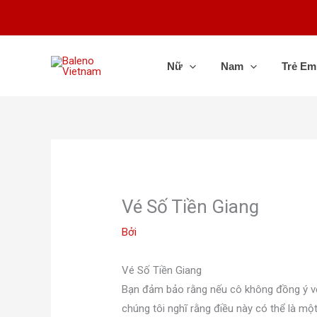
Nhảy
tới
nội
dung
Nữ
Nam
Trẻ Em
Vé Số Tiền Giang
Bởi
Vé Số Tiền Giang
Bạn đảm bảo rằng nếu cô không đồng ý vớ
chúng tôi nghĩ rằng điều này có thể là mộ