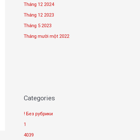
Tháng 12 2024
Tháng 12 2023
Tháng 5 2023
Tháng mười một 2022
Categories
! Без рубрики
1
4039