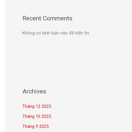
Recent Comments
Không có bình luận nào để hiển thị.
Archives
Tháng 12 2025
Tháng 10 2025
Tháng 9 2025