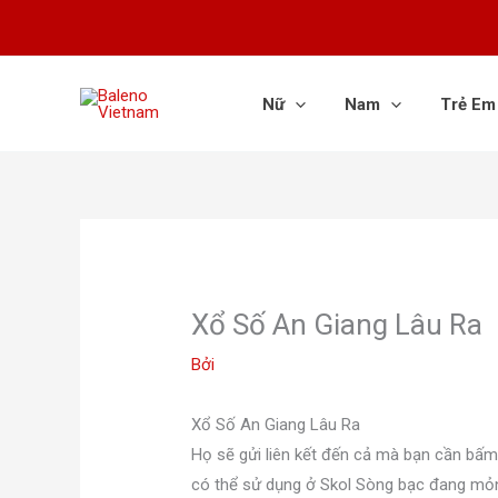
Nhảy
tới
nội
dung
Nữ
Nam
Trẻ Em
Xổ Số An Giang Lâu Ra
Bởi
Xổ Số An Giang Lâu Ra
Họ sẽ gửi liên kết đến cả mà bạn cần bấm
có thể sử dụng ở Skol Sòng bạc đang mỏng