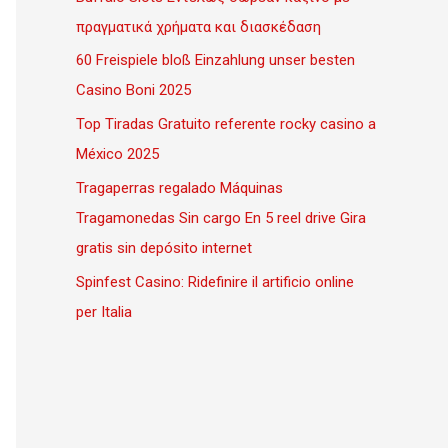
πραγματικά χρήματα και διασκέδαση
60 Freispiele bloß Einzahlung unser besten
Casino Boni 2025
Top Tiradas Gratuito referente rocky casino a
México 2025
Tragaperras regalado Máquinas
Tragamonedas Sin cargo En 5 reel drive Gira
gratis sin depósito internet
Spinfest Casino: Ridefinire il artificio online
per Italia