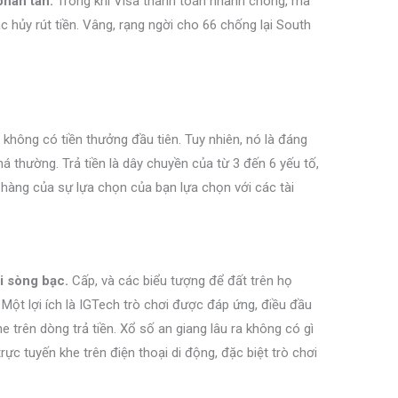
phân tán.
Trong khi Visa thanh toán nhanh chóng, mà
 hủy rút tiền. Vâng, rạng ngời cho 66 chống lại South
 không có tiền thưởng đầu tiên. Tuy nhiên, nó là đáng
á thường. Trả tiền là dây chuyền của từ 3 đến 6 yếu tố,
 hàng của sự lựa chọn của bạn lựa chọn với các tài
i sòng bạc.
Cấp, và các biểu tượng để đất trên họ
 Một lợi ích là IGTech trò chơi được đáp ứng, điều đầu
he trên dòng trả tiền. Xổ số an giang lâu ra không có gì
ực tuyến khe trên điện thoại di động, đặc biệt trò chơi