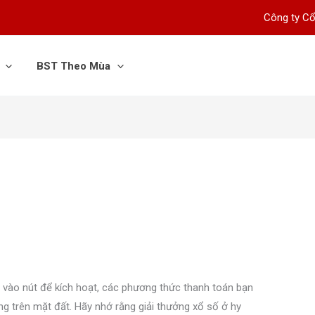
Công ty Cổ
BST Theo Mùa
 vào nút để kích hoạt, các phương thức thanh toán bạn
 trên mặt đất. Hãy nhớ rằng giải thưởng xổ số ở hy