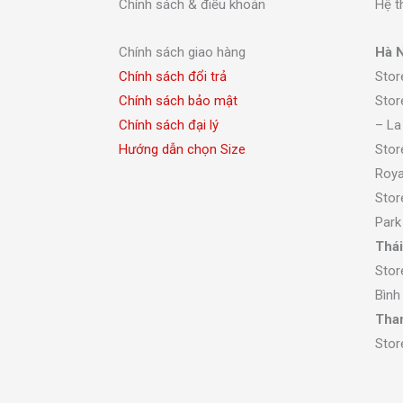
Chính sách & điều khoản
Hệ t
Chính sách giao hàng
Hà N
Chính sách đổi trả
Stor
Chính sách bảo mật
Stor
Chính sách đại lý
– La
Hướng dẫn chọn Size
Stor
Roya
Stor
Park
Thái
Stor
Bình
Tha
Stor