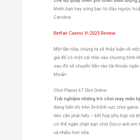
chế độ quay miễn phí nhân biểu tượng 
khiến bạn hay sòng bạc từ đảo ngược hoặc
Carolina.
Betfair Casino Vi 2025 Review
Một lần nữa, chúng ta sẽ thảo luận về việc
giá để có một cái nhìn vào chương trình kh
sau đó sẽ chuyển tiền vào tài khoản ngân
khoản.
Chơi Planet 67 Slot Online
Trải nghiệm những trò chơi may mắn tạ
đang hiển thị trên 5×4 lĩnh vực chơi game.
tiên cần phải hiểu – kết hợp phù hợp với k
có thể ngăn chặn bạn chơi Disco anh em tr
và nhiều hơn nữa.