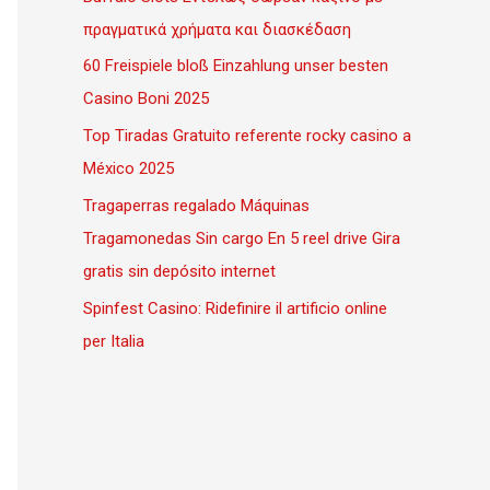
πραγματικά χρήματα και διασκέδαση
60 Freispiele bloß Einzahlung unser besten
Casino Boni 2025
Top Tiradas Gratuito referente rocky casino a
México 2025
Tragaperras regalado Máquinas
Tragamonedas Sin cargo En 5 reel drive Gira
gratis sin depósito internet
Spinfest Casino: Ridefinire il artificio online
per Italia