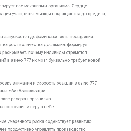
изирует все механизмы организма. Сердце
ирация учащается, мышцы сокращаются до предела,
а запускается дофаминовая сеть поощрения.
т на рост количества дофамина, формируя
 раскрывает, почему индивиды стремятся
й в азино 777 их мозг буквально требует новой
овку внимания и скорость реакции в azino 777
ьные обезболивающие
еские резервы организма
а состояние и веру в себе
ние умеренного риска содействует развитию
олее продуктивно управлять производство