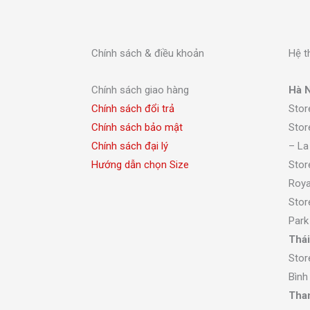
Chính sách & điều khoản
Hệ t
Chính sách giao hàng
Hà N
Chính sách đổi trả
Stor
Chính sách bảo mật
Stor
Chính sách đại lý
– La
Hướng dẫn chọn Size
Stor
Roya
Stor
Park
Thái
Stor
Bình
Tha