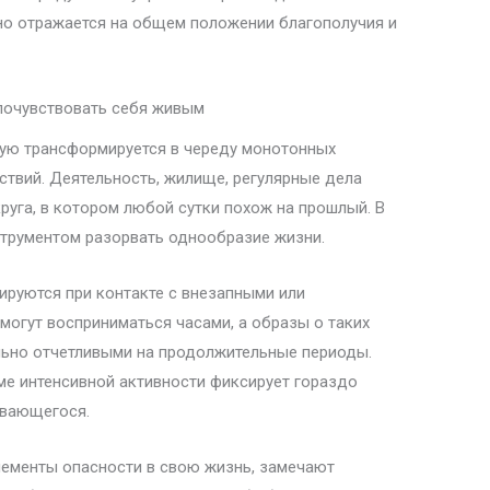
но отражается на общем положении благополучия и
 почувствовать себя живым
ую трансформируется в череду монотонных
ствий. Деятельность, жилище, регулярные дела
уга, в котором любой сутки похож на прошлый. В
струментом разорвать однообразие жизни.
руются при контакте с внезапными или
огут восприниматься часами, а образы о таких
льно отчетливыми на продолжительные периоды.
име интенсивной активности фиксирует гораздо
ивающегося.
лементы опасности в свою жизнь, замечают