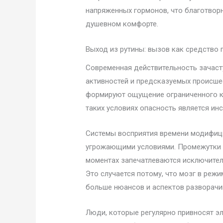
напряженных гормонов, что благотвор
душевном комфорте.
Выход из рутины: вызов как средство
Современная действительность зачаст
активностей и предсказуемых происше
формируют ощущение ограниченного кр
таких условиях опасность является ин
Системы восприятия времени модифици
угрожающими условиями. Промежутки м
моментах запечатлеваются исключите
Это случается потому, что мозг в реж
больше нюансов и аспектов разворач
Люди, которые регулярно привносят э