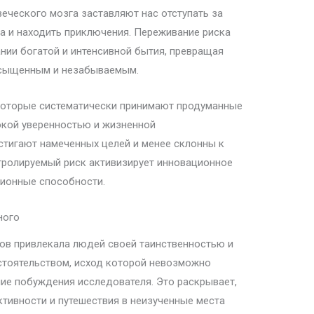
веческого мозга заставляют нас отступать за
а и находить приключения. Переживание риска
нии богатой и интенсивной бытия, превращая
сыщенным и незабываемым.
которые систематически принимают продуманные
окой уверенностью и жизненной
стигают намеченных целей и менее склонны к
нтролируемый риск активизирует инновационное
ционные способности.
ного
ков привлекала людей своей таинственностью и
стоятельством, исход которой невозможно
ние побуждения исследователя. Это раскрывает,
тивности и путешествия в неизученные места