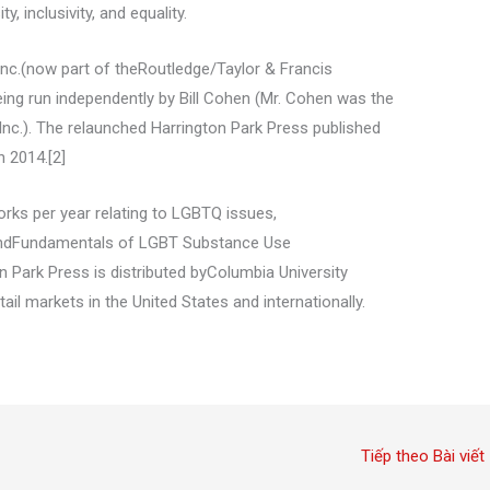
, inclusivity, and equality.
Inc.(now part of theRoutledge/Taylor & Francis
eing run independently by Bill Cohen (Mr. Cohen was the
nc.). The relaunched Harrington Park Press published
n 2014.[2]
orks per year relating to LGBTQ issues,
]andFundamentals of LGBT Substance Use
n Park Press is distributed byColumbia University
tail markets in the United States and internationally.
Tiếp theo Bài viết