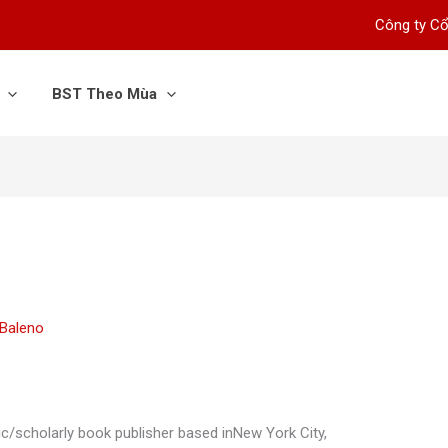
Công ty Cổ
BST Theo Mùa
Baleno
c/scholarly book publisher based inNew York City,