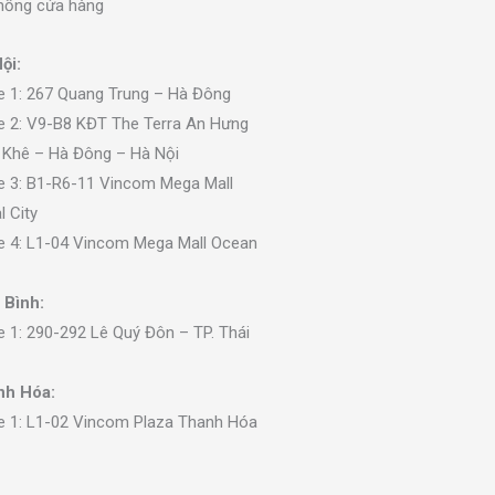
hống cửa hàng
ội:
e 1: 267 Quang Trung – Hà Đông
e 2: V9-B8 KĐT The Terra An Hưng
 Khê – Hà Đông – Hà Nội
e 3: B1-R6-11 Vincom Mega Mall
l City
e 4: L1-04 Vincom Mega Mall Ocean
 Bình:
e 1: 290-292 Lê Quý Đôn – TP. Thái
nh Hóa:
e 1: L1-02 Vincom Plaza Thanh Hóa