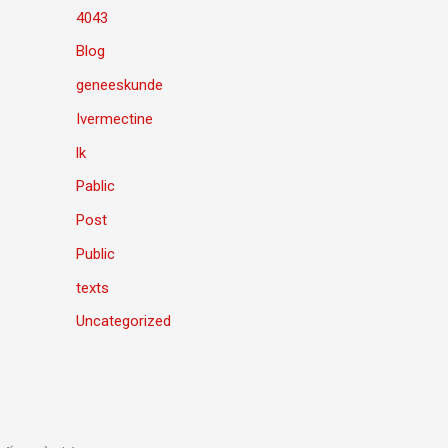
4043
Blog
geneeskunde
Ivermectine
lk
Pablic
Post
Public
texts
Uncategorized