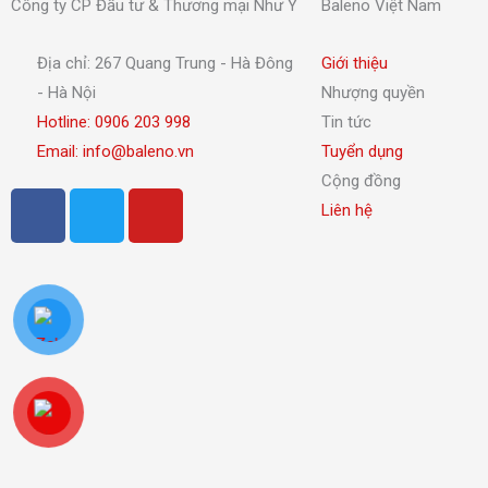
Công ty CP Đầu tư & Thương mại Như Ý
Baleno Việt Nam
Địa chỉ: 267 Quang Trung - Hà Đông
Giới thiệu
- Hà Nội
Nhượng quyền
Hotline: 0906 203 998
Tin tức
Email: info@baleno.vn
Tuyển dụng
Cộng đồng
F
T
Y
Liên hệ
a
w
o
c
i
u
e
t
t
b
t
u
o
e
b
o
r
e
k