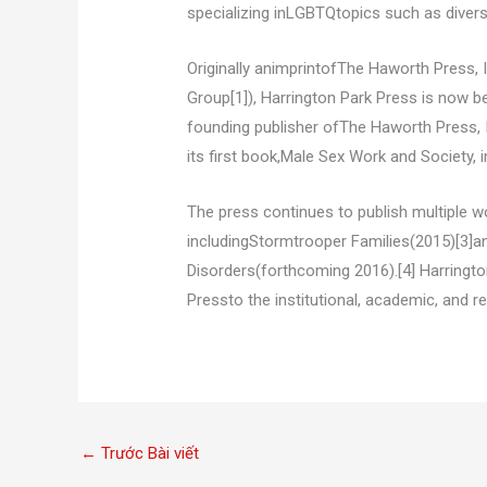
specializing inLGBTQtopics such as diversity
Originally animprintofThe Haworth Press, 
Group[1]), Harrington Park Press is now b
founding publisher ofThe Haworth Press, I
its first book,Male Sex Work and Society, i
The press continues to publish multiple w
includingStormtrooper Families(2015)[3
Disorders(forthcoming 2016).[4] Harringto
Pressto the institutional, academic, and re
←
Trước Bài viết