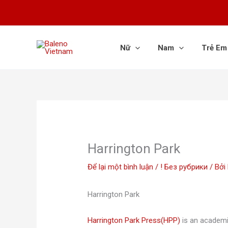
Nhảy
tới
nội
dung
Nữ
Nam
Trẻ Em
Harrington Park
Để lại một bình luận
/
! Без рубрики
/ Bởi
Harrington Park
Harrington Park Press(HPP)
is an academi