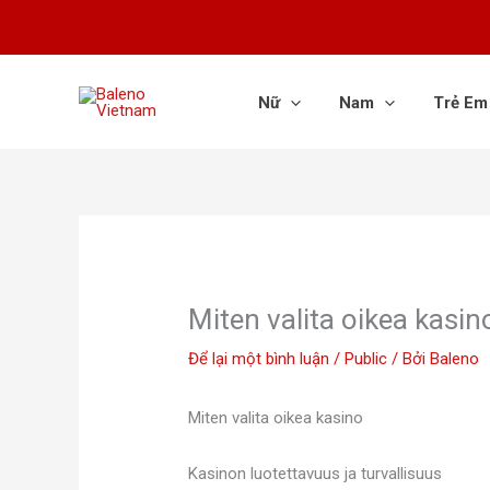
Nhảy
tới
nội
dung
Nữ
Nam
Trẻ Em
Miten valita oikea kasin
Để lại một bình luận
/
Public
/ Bởi
Baleno
Miten valita oikea kasino
Kasinon luotettavuus ja turvallisuus