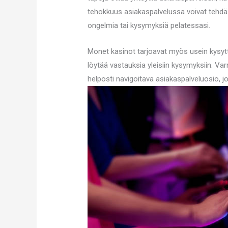
tehokkuus asiakaspalvelussa voivat tehdä 
ongelmia tai kysymyksiä pelatessasi.
Monet kasinot tarjoavat myös usein kysytty
löytää vastauksia yleisiin kysymyksiin. Var
helposti navigoitava asiakaspalveluosio, j