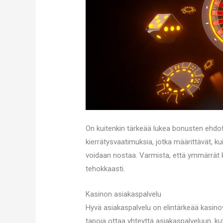
On kuitenkin tärkeää lukea bonusten ehdot 
kierrätysvaatimuksia, jotka määrittävät, 
voidaan nostaa. Varmista, että ymmärrät ka
tehokkaasti.
Kasinon asiakaspalvelu
Hyvä asiakaspalvelu on elintärkeää kasinov
tapoja ottaa yhteyttä asiakaspalveluun, ku