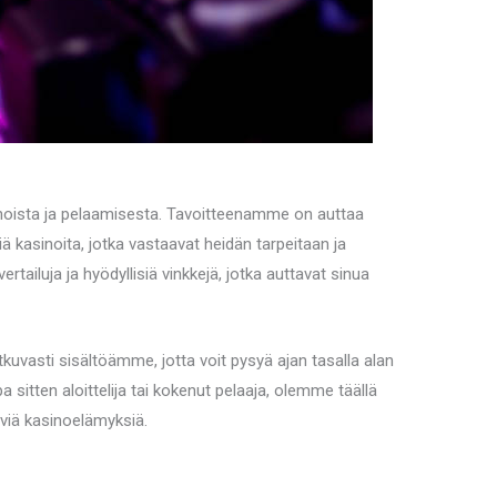
inoista ja pelaamisesta. Tavoitteenamme on auttaa
iä kasinoita, jotka vastaavat heidän tarpeitaan ja
ertailuja ja hyödyllisiä vinkkejä, jotka auttavat sinua
kuvasti sisältöämme, jotta voit pysyä ajan tasalla alan
a sitten aloittelija tai kokenut pelaaja, olemme täällä
äviä kasinoelämyksiä.