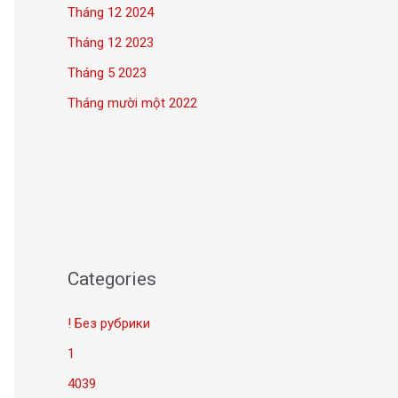
Tháng 12 2024
Tháng 12 2023
Tháng 5 2023
Tháng mười một 2022
Categories
! Без рубрики
1
4039