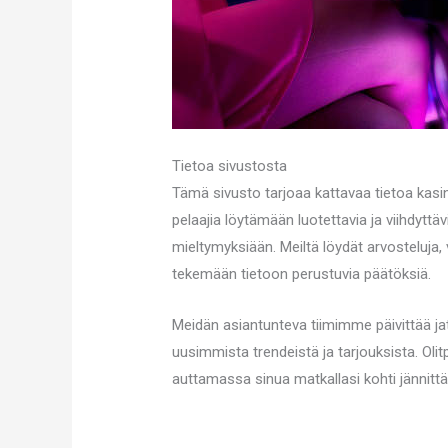
Tietoa sivustosta
Tämä sivusto tarjoaa kattavaa tietoa kas
pelaajia löytämään luotettavia ja viihdyttäv
mieltymyksiään. Meiltä löydät arvosteluja, v
tekemään tietoon perustuvia päätöksiä.
Meidän asiantunteva tiimimme päivittää jat
uusimmista trendeistä ja tarjouksista. Olitp
auttamassa sinua matkallasi kohti jännitt