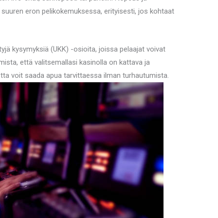
suuren eron pelikokemuksessa, erityisesti, jos kohtaat
jä kysymyksiä (UKK) -osioita, joissa pelaajat voivat
mista, että valitsemallasi kasinolla on kattava ja
otta voit saada apua tarvittaessa ilman turhautumista.