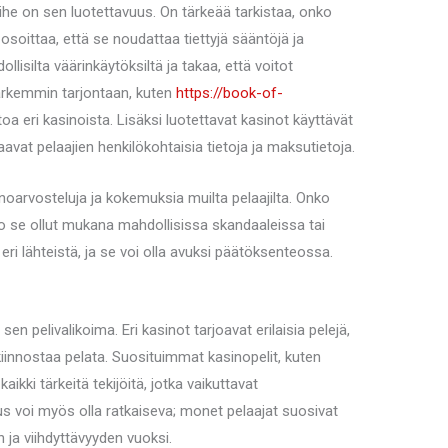
aihe on sen luotettavuus. On tärkeää tarkistaa, onko
 osoittaa, että se noudattaa tiettyjä sääntöjä ja
lisilta väärinkäytöksiltä ja takaa, että voitot
arkemmin tarjontaan, kuten
https://book-of-
etoa eri kasinoista. Lisäksi luotettavat kasinot käyttävät
avat pelaajien henkilökohtaisia tietoja ja maksutietoja.
inoarvosteluja ja kokemuksia muilta pelaajilta. Onko
ko se ollut mukana mahdollisissa skandaaleissa tai
ri lähteistä, ja se voi olla avuksi päätöksenteossa.
en pelivalikoima. Eri kasinot tarjoavat erilaisia pelejä,
 kiinnostaa pelata. Suosituimmat kasinopelit, kuten
kaikki tärkeitä tekijöitä, jotka vaikuttavat
s voi myös olla ratkaiseva; monet pelaajat suosivat
n ja viihdyttävyyden vuoksi.