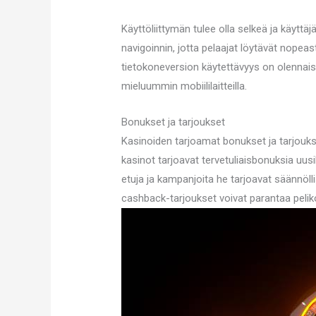
Käyttöliittymän tulee olla selkeä ja käyttäj
navigoinnin, jotta pelaajat löytävät nopeas
tietokoneversion käytettävyys on olennaist
mieluummin mobiililaitteilla.
Bonukset ja tarjoukset
Kasinoiden tarjoamat bonukset ja tarjoukse
kasinot tarjoavat tervetuliaisbonuksia uusi
etuja ja kampanjoita he tarjoavat säännöllisi
cashback-tarjoukset voivat parantaa peli