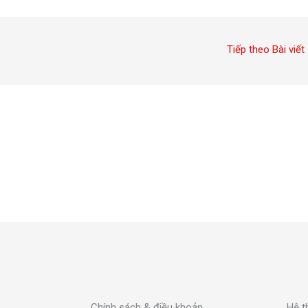
Tiếp theo Bài viết
Chính sách & điều khoản
Hệ t