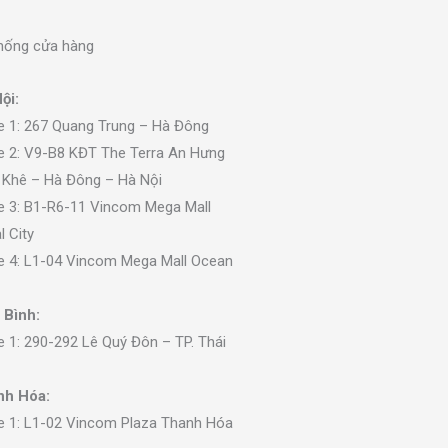
hống cửa hàng
ội:
e 1: 267 Quang Trung – Hà Đông
e 2: V9-B8 KĐT The Terra An Hưng
 Khê – Hà Đông – Hà Nội
e 3: B1-R6-11 Vincom Mega Mall
l City
e 4: L1-04 Vincom Mega Mall Ocean
 Bình:
e 1: 290-292 Lê Quý Đôn – TP. Thái
nh Hóa:
e 1: L1-02 Vincom Plaza Thanh Hóa