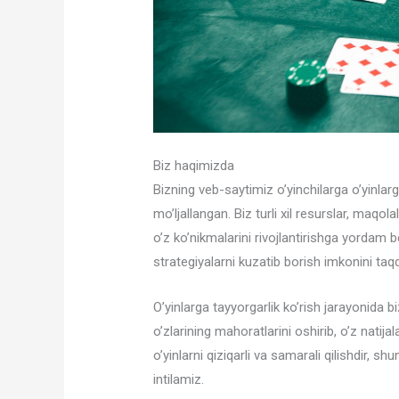
Biz haqimizda
Bizning veb-saytimiz o’yinchilarga o’yinlar
mo’ljallangan. Biz turli xil resurslar, maqo
o’z ko’nikmalarini rivojlantirishga yordam b
strategiyalarni kuzatib borish imkonini ta
O’yinlarga tayyorgarlik ko’rish jarayonida 
o’zlarining mahoratlarini oshirib, o’z natij
o’yinlarni qiziqarli va samarali qilishdir, 
intilamiz.