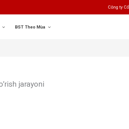
Công ty Cổ
BST Theo Mùa
o’rish jarayoni