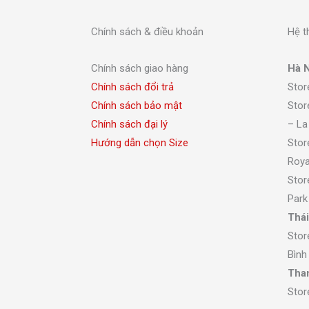
Chính sách & điều khoản
Hệ t
Chính sách giao hàng
Hà N
Chính sách đổi trả
Stor
Chính sách bảo mật
Stor
Chính sách đại lý
– La
Hướng dẫn chọn Size
Stor
Roya
Stor
Park
Thái
Stor
Bình
Tha
Stor