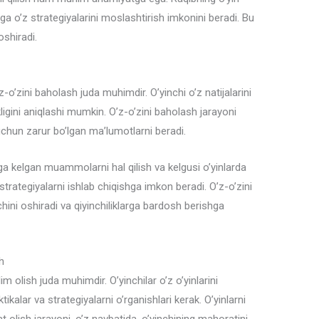
rga o’z strategiyalarini moslashtirish imkonini beradi. Bu
oshiradi.
z-o’zini baholash juda muhimdir. O’yinchi o’z natijalarini
akligini aniqlashi mumkin. O’z-o’zini baholash jarayoni
 uchun zarur bo’lgan ma’lumotlarni beradi.
ga kelgan muammolarni hal qilish va kelgusi o’yinlarda
trategiyalarni ishlab chiqishga imkon beradi. O’z-o’zini
hini oshiradi va qiyinchiliklarga bardosh berishga
h
lim olish juda muhimdir. O’yinchilar o’z o’yinlarini
tikalar va strategiyalarni o’rganishlari kerak. O’yinlarni