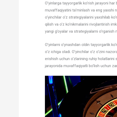
O’yinlarga tayyorgarlik ko’rish jarayoni har
muvaffaqiyatini ta’minlash va eng yaxshi na
o’yinchilar o’z strategiyalarini yaxshilab ko
qilish va o’z ko’nikmalarini rivojlantirish i
yangi g’oyalar va strategiyalarni o’rganish
O’yinlarni o’ynashdan oldin tayyorgarlik ko’
o’z ichiga oladi. O’yinchilar o’z o’zini nazo
erishish uchun o’zlarining ruhiy holatlarini 
jarayonida muvaffaqiyatli bo’lish uchun zaru