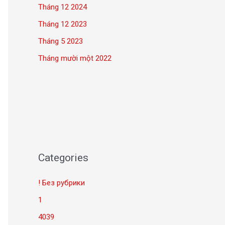
Tháng 12 2024
Tháng 12 2023
Tháng 5 2023
Tháng mười một 2022
Categories
! Без рубрики
1
4039