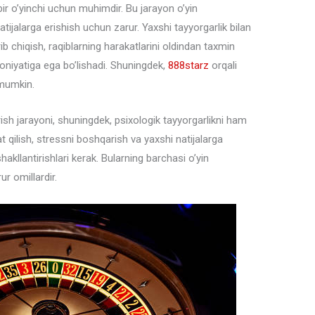
 bir o’yinchi uchun muhimdir. Bu jarayon o’yin
tijalarga erishish uchun zarur. Yaxshi tayyorgarlik bilan
’rib chiqish, raqiblarning harakatlarini oldindan taxmin
mkoniyatiga ega bo’lishadi. Shuningdek,
888starz
orqali
 mumkin.
rish jarayoni, shuningdek, psixologik tayyorgarlikni ham
rat qilish, stressni boshqarish va yaxshi natijalarga
shakllantirishlari kerak. Bularning barchasi o’yin
r omillardir.