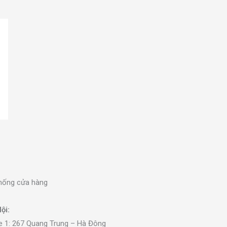
hống cửa hàng
ội:
e 1: 267 Quang Trung – Hà Đông