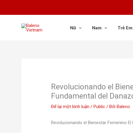
Nhảy
tới
nội
dung
Nữ
Nam
Trẻ Em
Revolucionando el Bien
Fundamental del Danaz
Để lại một bình luận
/
Public
/ Bởi
Baleno
Revolucionando el Bienestar Femenino El