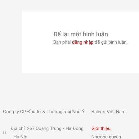
Để lại một bình luận
Bạn phải
đăng nhập
để gửi bình luận.
Công ty CP Đầu tư & Thương mại Như Ý
Baleno Việt Nam
Địa chỉ: 267 Quang Trung - Hà Đông
Giới thiệu
- Hà Nội
Nhượng quyền