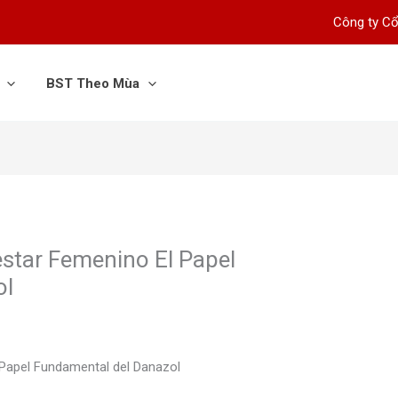
Công ty Cổ
BST Theo Mùa
estar Femenino El Papel
ol
 Papel Fundamental del Danazol