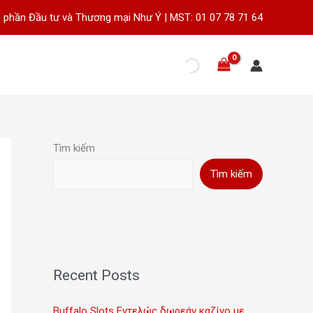
 phần Đầu tư và Thương mại Như Ý | MST: 01 07 78 71 64
Tìm kiếm
Tìm kiếm
Recent Posts
Buffalo Slots Εντελώς δωρεάν καζίνο με