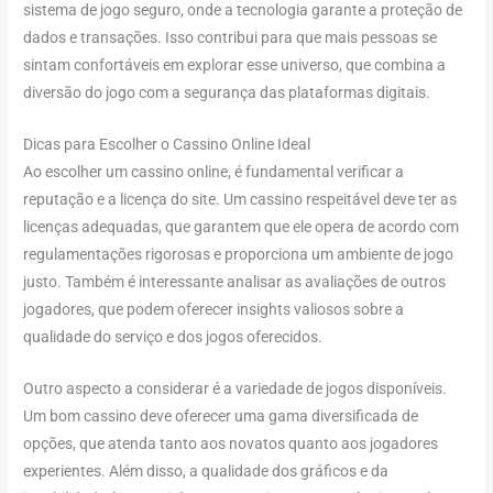
sistema de jogo seguro, onde a tecnologia garante a proteção de
dados e transações. Isso contribui para que mais pessoas se
sintam confortáveis em explorar esse universo, que combina a
diversão do jogo com a segurança das plataformas digitais.
Dicas para Escolher o Cassino Online Ideal
Ao escolher um cassino online, é fundamental verificar a
reputação e a licença do site. Um cassino respeitável deve ter as
licenças adequadas, que garantem que ele opera de acordo com
regulamentações rigorosas e proporciona um ambiente de jogo
justo. Também é interessante analisar as avaliações de outros
jogadores, que podem oferecer insights valiosos sobre a
qualidade do serviço e dos jogos oferecidos.
Outro aspecto a considerar é a variedade de jogos disponíveis.
Um bom cassino deve oferecer uma gama diversificada de
opções, que atenda tanto aos novatos quanto aos jogadores
experientes. Além disso, a qualidade dos gráficos e da