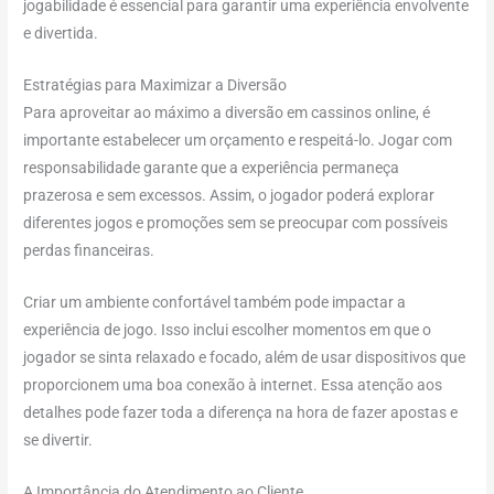
jogabilidade é essencial para garantir uma experiência envolvente
e divertida.
Estratégias para Maximizar a Diversão
Para aproveitar ao máximo a diversão em cassinos online, é
importante estabelecer um orçamento e respeitá-lo. Jogar com
responsabilidade garante que a experiência permaneça
prazerosa e sem excessos. Assim, o jogador poderá explorar
diferentes jogos e promoções sem se preocupar com possíveis
perdas financeiras.
Criar um ambiente confortável também pode impactar a
experiência de jogo. Isso inclui escolher momentos em que o
jogador se sinta relaxado e focado, além de usar dispositivos que
proporcionem uma boa conexão à internet. Essa atenção aos
detalhes pode fazer toda a diferença na hora de fazer apostas e
se divertir.
A Importância do Atendimento ao Cliente