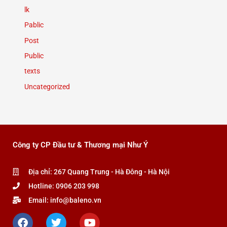
lk
Pablic
Post
Public
texts
Uncategorized
Công ty CP Đầu tư & Thương mại Như Ý
Địa chỉ: 267 Quang Trung - Hà Đông - Hà Nội
Hotline: 0906 203 998
Email: info@baleno.vn
F
T
Y
a
w
o